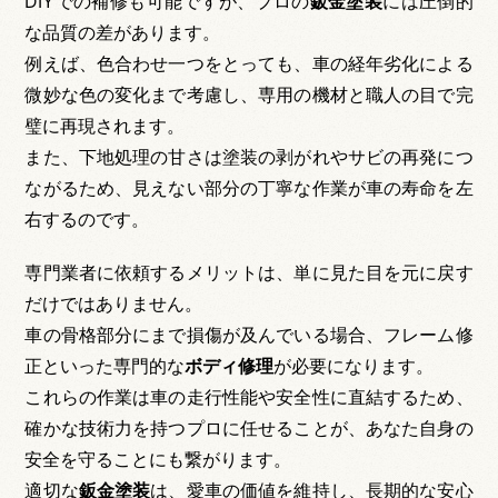
DIYでの補修も可能ですが、プロの
鈑金塗装
には圧倒的
な品質の差があります。
例えば、色合わせ一つをとっても、車の経年劣化による
微妙な色の変化まで考慮し、専用の機材と職人の目で完
璧に再現されます。
また、下地処理の甘さは塗装の剥がれやサビの再発につ
ながるため、見えない部分の丁寧な作業が車の寿命を左
右するのです。
専門業者に依頼するメリットは、単に見た目を元に戻す
だけではありません。
車の骨格部分にまで損傷が及んでいる場合、フレーム修
正といった専門的な
ボディ修理
が必要になります。
これらの作業は車の走行性能や安全性に直結するため、
確かな技術力を持つプロに任せることが、あなた自身の
安全を守ることにも繋がります。
適切な
鈑金塗装
は、愛車の価値を維持し、長期的な安心