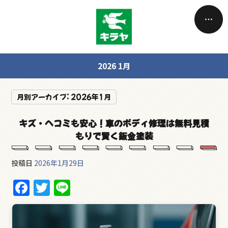
2026 1月
月別アーカイブ:
2026年1月
キズ・ヘコミも安心！車のボディ修理は無料見積
もりで賢く鈑金塗装
投稿日
2026年1月29日
F
T
Li
a
w
n
c
itt
e