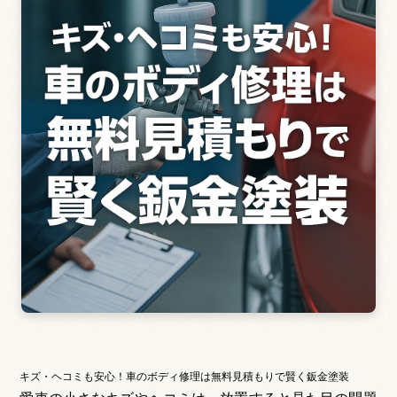
e
er
b
o
o
k
キズ・ヘコミも安心！車のボディ修理は無料見積もりで賢く鈑金塗装