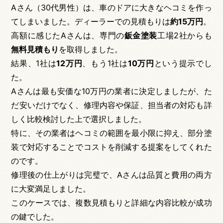
Aさん（30代男性）は、車のドアに大きなヘコミを作っ
てしまいました。ディーラーでの見積もりは
約15万円
。
高額に感じたAさんは、専門の
鈑金塗装
工場2社からも
無料見積もり
を取得しました。
結果、1社は
12万円
、もう1社は
10万円
という提示でし
た。
Aさんは最も安価な10万円の業者に決定しましたが、た
だ安いだけでなく、修理内容や保証、担当者の対応も詳
しく比較検討した上で選択しました。
特に、その業者はヘコミの範囲を最小限に抑え、部分塗
装で対応することでコストを削減する提案をしてくれた
のです。
修理後の仕上がりは完璧で、Aさんは品質と費用の両方
に大変満足しました。
このケースでは、複数見積もりと詳細な内容比較が成功
の鍵でした。