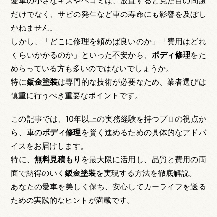
愛車の小さなキズやヘコミは、放置すると見た目の問題
だけでなく、サビの発生など車の寿命にも影響を及ぼし
かねません。
しかし、「どこに修理を頼めば良いのか」「費用はどれ
くらいかかるのか」といった不安から、
ボディ修理
をた
めらっている方も多いのではないでしょうか。
特に
鈑金塗装
は専門的な技術が必要なため、業者選びは
慎重に行うべき重要なポイントです。
この記事では、10年以上の実務経験を持つプロの視点か
ら、車の
ボディ修理
を賢く進めるための具体的なアドバ
イスをお届けします。
特に、
無料見積もり
を最大限に活用し、品質と費用の両
面で納得のいく
鈑金塗装
を実現する方法を徹底解説。
あなたの愛車を美しく保ち、安心してカーライフを送る
ための実践的なヒントが満載です。