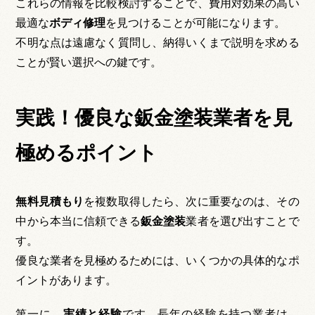
これらの情報を比較検討することで、費用対効果の高い
最適な
ボディ修理
を見つけることが可能になります。
不明な点は遠慮なく質問し、納得いくまで説明を求める
ことが賢い選択への鍵です。
実践！優良な鈑金塗装業者を見
極めるポイント
無料見積もり
を複数取得したら、次に重要なのは、その
中から本当に信頼できる
鈑金塗装
業者を選び出すことで
す。
優良な業者を見極めるためには、いくつかの具体的なポ
イントがあります。
第一に、
実績と経験
です。長年の経験を持つ業者は、