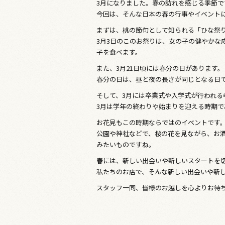
3月になりました。春の訪れを感じる季節で
e
er
今回は、そんな日本の春の行事やイベント
b
まずは、桃の節句として知られる「ひな祭
o
3月3日のこのお祭りは、女の子の健やかな
子を食べます。
o
また、3月21日頃には春分の日があります。
k
春分の日は、昼と夜の長さが同じとなる日
そして、3月には卒業式や入学式が行われる
3月は学年の終わりや始まりを迎える時期
お花見もこの時期ならではのイベントです
公園や神社などで、桜の花を見ながら、お
みたいものですね。
春には、新しい出会いや新しいスタートを
私たちのお店で、そんな新しい出会いや新
スタッフ一同、皆様のお越しを心よりお待