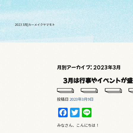
2023 3月|カーメイクヤマモト
月別アーカイブ:
2023年3月
3月は行事やイベントが
投稿日
2023年3月9日
F
T
Li
a
w
n
みなさん、こんにちは！
c
itt
e